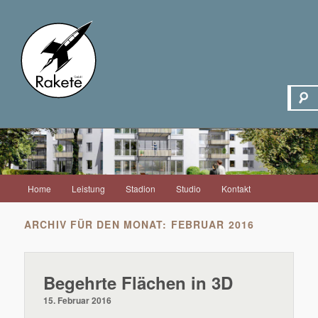
Hauptmenü
Home
Leistung
Stadion
Studio
Kontakt
Zum
Zum
Inhalt
sekundären
ARCHIV FÜR DEN MONAT:
FEBRUAR 2016
wechseln
Inhalt
Begehrte Flächen in 3D
wechseln
15. Februar 2016