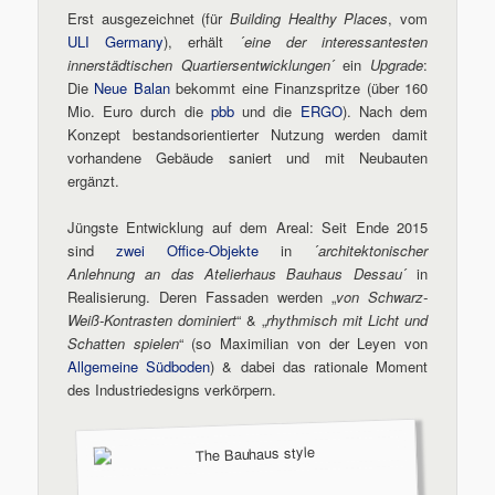
Erst ausgezeichnet (für
Building Healthy Places
, vom
ULI Germany
), erhält ´
eine der interessantesten
innerstädtischen Quartiersentwicklungen
´ ein
Upgrade
:
Die
Neue Balan
bekommt eine Finanzspritze (über 160
Mio. Euro durch die
pbb
und die
ERGO
). Nach dem
Konzept bestandsorientierter Nutzung werden damit
vorhandene Gebäude saniert und mit Neubauten
ergänzt.
Jüngste Entwicklung auf dem Areal: Seit Ende 2015
sind
zwei Office-Objekte
in ´
architektonischer
Anlehnung an das Atelierhaus Bauhaus Dessau
´ in
Realisierung. Deren Fassaden werden „
von Schwarz-
Weiß-Kontrasten dominiert
“ & „
rhythmisch mit Licht und
Schatten spielen
“ (so Maximilian von der Leyen von
Allgemeine Südboden
) & dabei das rationale Moment
des Industriedesigns verkörpern.