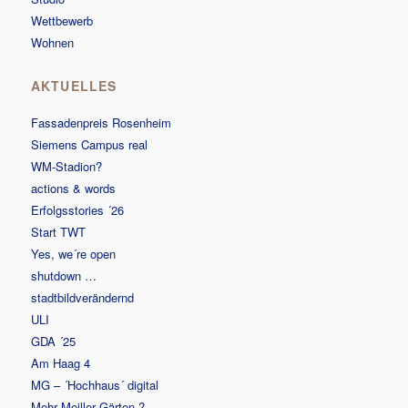
Wettbewerb
Wohnen
AKTUELLES
Fassadenpreis Rosenheim
Siemens Campus real
WM-Stadion?
actions & words
Erfolgsstories ´26
Start TWT
Yes, we´re open
shutdown …
stadtbildverändernd
ULI
GDA ´25
Am Haag 4
MG – ´Hochhaus´ digital
Mehr Meiller Gärten ?