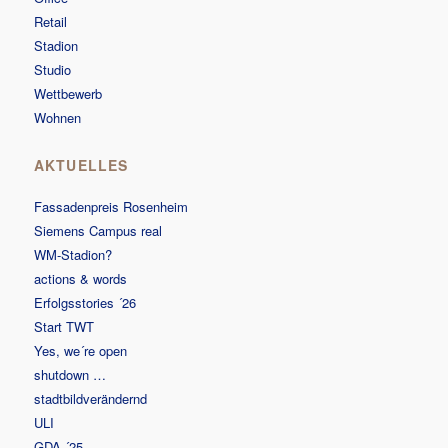
Retail
Stadion
Studio
Wettbewerb
Wohnen
AKTUELLES
Fassadenpreis Rosenheim
Siemens Campus real
WM-Stadion?
actions & words
Erfolgsstories ´26
Start TWT
Yes, we´re open
shutdown …
stadtbildverändernd
ULI
GDA ´25