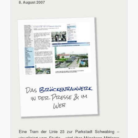
8. August 2007
Brückenbauwerk
Das
in der Presse & im
Web
Eine Tram der Linie 23 zur Parkstadt Schwabing –
visualisiert vom Studio – wird über Münchens Mittleren