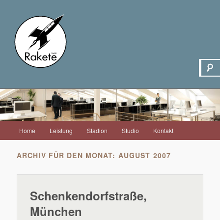
Hauptmenü
Home
Leistung
Stadion
Studio
Kontakt
Zum
Zum
Inhalt
sekundären
ARCHIV FÜR DEN MONAT:
AUGUST 2007
wechseln
Inhalt
Schenkendorfstraße,
wechseln
München