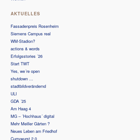
AKTUELLES
Fassadenpreis Rosenheim
Siemens Campus real
WM-Stadion?
actions & words
Erfolgsstories ´26
Start TWT
Yes, we´re open
shutdown …
stadtbildverändernd
ULI
GDA ´25
Am Haag 4
MG – ´Hochhaus´ digital
Mehr Meiller Gärten ?
Neues Leben am Friedhof
Currywurst 2.0