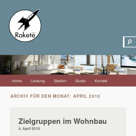
Hauptmenü
Home
Leistung
Stadion
Studio
Kontakt
Zum
Zum
Inhalt
sekundären
ARCHIV FÜR DEN MONAT:
APRIL 2010
wechseln
Inhalt
Zielgruppen im Wohnbau
wechseln
4. April 2010