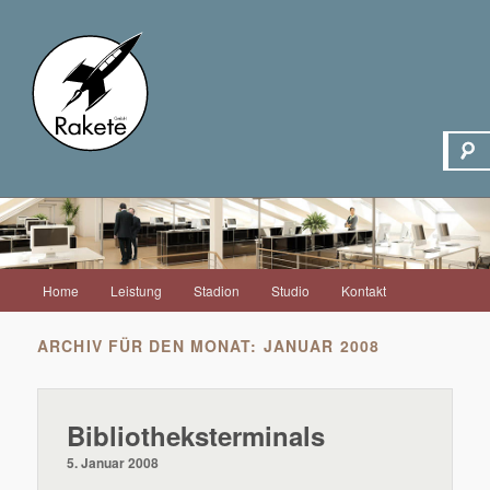
Hauptmenü
Home
Leistung
Stadion
Studio
Kontakt
Zum
Zum
Inhalt
sekundären
ARCHIV FÜR DEN MONAT:
JANUAR 2008
wechseln
Inhalt
Bibliotheksterminals
wechseln
5. Januar 2008