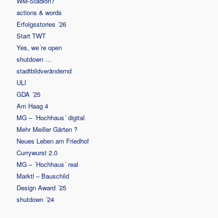
WM-Stadion?
actions & words
Erfolgsstories ´26
Start TWT
Yes, we´re open
shutdown …
stadtbildverändernd
ULI
GDA ´25
Am Haag 4
MG – ´Hochhaus´ digital
Mehr Meiller Gärten ?
Neues Leben am Friedhof
Currywurst 2.0
MG – ´Hochhaus´ real
Marktl – Bauschild
Design Award ´25
shutdown ´24