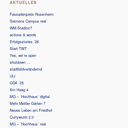
AKTUELLES
Fassadenpreis Rosenheim
Siemens Campus real
WM-Stadion?
actions & words
Erfolgsstories ´26
Start TWT
Yes, we´re open
shutdown …
stadtbildverändernd
ULI
GDA ´25
Am Haag 4
MG – ´Hochhaus´ digital
Mehr Meiller Gärten ?
Neues Leben am Friedhof
Currywurst 2.0
MG – ´Hochhaus´ real