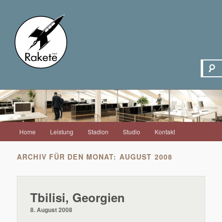
Hauptmenü
Home
Leistung
Stadion
Studio
Kontakt
Zum
Zum
Inhalt
sekundären
ARCHIV FÜR DEN MONAT:
AUGUST 2008
wechseln
Inhalt
Tbilisi, Georgien
wechseln
8. August 2008