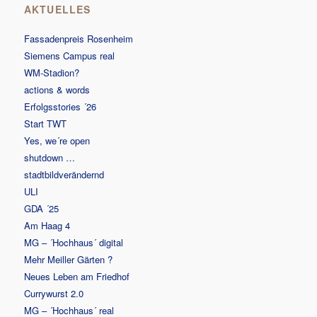
AKTUELLES
Fassadenpreis Rosenheim
Siemens Campus real
WM-Stadion?
actions & words
Erfolgsstories ´26
Start TWT
Yes, we´re open
shutdown …
stadtbildverändernd
ULI
GDA ´25
Am Haag 4
MG – ´Hochhaus´ digital
Mehr Meiller Gärten ?
Neues Leben am Friedhof
Currywurst 2.0
MG – ´Hochhaus´ real