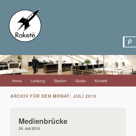
Hauptmenü
Home
Leistung
Stadion
Studio
Kontakt
Zum
Zum
Inhalt
sekundären
ARCHIV FÜR DEN MONAT:
JULI 2010
wechseln
Inhalt
Medienbrücke
wechseln
24. Juli 2010