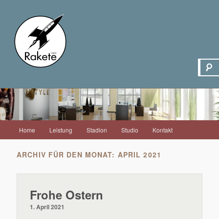
Hauptmenü
Home
Leistung
Stadion
Studio
Kontakt
Zum
Zum
Inhalt
sekundären
ARCHIV FÜR DEN MONAT:
APRIL 2021
wechseln
Inhalt
Frohe Ostern
wechseln
1. April 2021