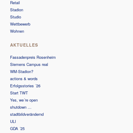
Retail
Stadion
Studio
Wettbewerb
Wohnen
AKTUELLES
Fassadenpreis Rosenheim
Siemens Campus real
WM-Stadion?
actions & words
Erfolgsstories ´26
Start TWT
Yes, we´re open
shutdown …
stadtbildverändernd
ULI
GDA ´25