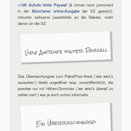
+10K Aufrufe hinter Paywall
(& immer noch prominent
in der
Münchener online-Ausgabe
der SZ gesetzt),
mitunter seltsame Leserbriefe an die Rakete, mehr
davon an die SZ:
Viele Aufrufe hinter Paywall
Das
Überraschungsei
zum PaketPost-Areal (´
wie wird´s
aussehen
´) bleibt ungeöffnet resp. unveröffentlicht, die
preview
nur mit Höhen-Dummies (´
wo wird´s überall zu
sehen sein
´) war ja auch schon informativ.
Ein Überraschungsei