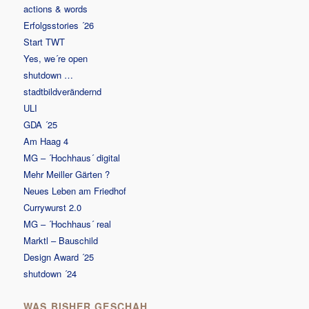
actions & words
Erfolgsstories ´26
Start TWT
Yes, we´re open
shutdown …
stadtbildverändernd
ULI
GDA ´25
Am Haag 4
MG – ´Hochhaus´ digital
Mehr Meiller Gärten ?
Neues Leben am Friedhof
Currywurst 2.0
MG – ´Hochhaus´ real
Marktl – Bauschild
Design Award ´25
shutdown ´24
WAS BISHER GESCHAH