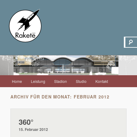
Hauptmenü
Home
Leistung
Stadion
Studio
Kontakt
Zum
Zum
Inhalt
sekundären
ARCHIV FÜR DEN MONAT:
FEBRUAR 2012
wechseln
Inhalt
360°
wechseln
15. Februar 2012