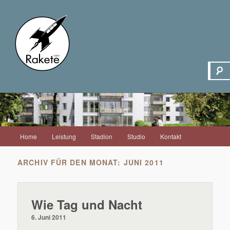
Hauptmenü
Home
Leistung
Stadion
Studio
Kontakt
Zum
Zum
Inhalt
sekundären
ARCHIV FÜR DEN MONAT:
JUNI 2011
wechseln
Inhalt
Wie Tag und Nacht
wechseln
6. Juni 2011