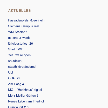
AKTUELLES
Fassadenpreis Rosenheim
Siemens Campus real
WM-Stadion?
actions & words
Erfolgsstories ´26
Start TWT
Yes, we´re open
shutdown …
stadtbildverändernd
ULI
GDA ´25
Am Haag 4
MG – ´Hochhaus´ digital
Mehr Meiller Gärten ?
Neues Leben am Friedhof
Currywurst 2.0