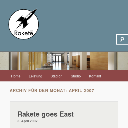
Hauptmenü
Home
Leistung
Stadion
Studio
Kontakt
Zum
Zum
Inhalt
sekundären
ARCHIV FÜR DEN MONAT:
APRIL 2007
wechseln
Inhalt
Rakete goes East
wechseln
5. April 2007