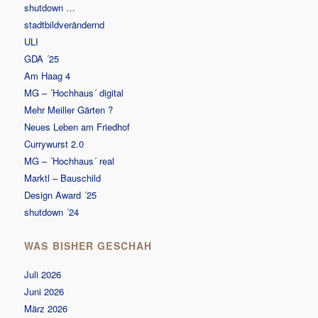
shutdown …
stadtbildverändernd
ULI
GDA ´25
Am Haag 4
MG – ´Hochhaus´ digital
Mehr Meiller Gärten ?
Neues Leben am Friedhof
Currywurst 2.0
MG – ´Hochhaus´ real
Marktl – Bauschild
Design Award ´25
shutdown ´24
WAS BISHER GESCHAH
Juli 2026
Juni 2026
März 2026