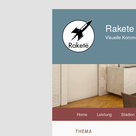
Raket
Visuelle Kommu
Hauptmenü
Home
Leistung
Stadion
Zum
Zum
Inhalt
sekundären
THEMA