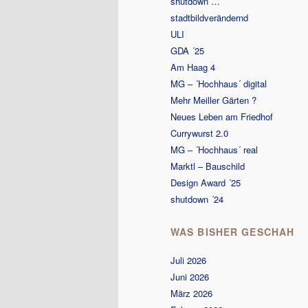
shutdown …
stadtbildverändernd
ULI
GDA ´25
Am Haag 4
MG – ´Hochhaus´ digital
Mehr Meiller Gärten ?
Neues Leben am Friedhof
Currywurst 2.0
MG – ´Hochhaus´ real
Marktl – Bauschild
Design Award ´25
shutdown ´24
WAS BISHER GESCHAH
Juli 2026
Juni 2026
März 2026