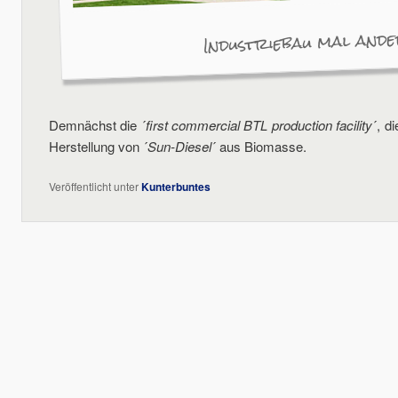
Industriebau mal and
Demnächst die ´
first commercial BTL production facility
´, d
Herstellung von ´
Sun-Diesel
´ aus Biomasse.
Veröffentlicht unter
Kunterbuntes