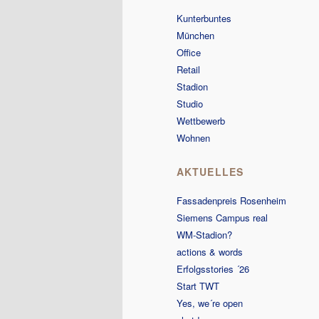
Kunterbuntes
wechseln
Inhalt
München
Office
wechseln
Retail
Stadion
Studio
Wettbewerb
Wohnen
AKTUELLES
Fassadenpreis Rosenheim
Siemens Campus real
WM-Stadion?
actions & words
Erfolgsstories ´26
Start TWT
Yes, we´re open