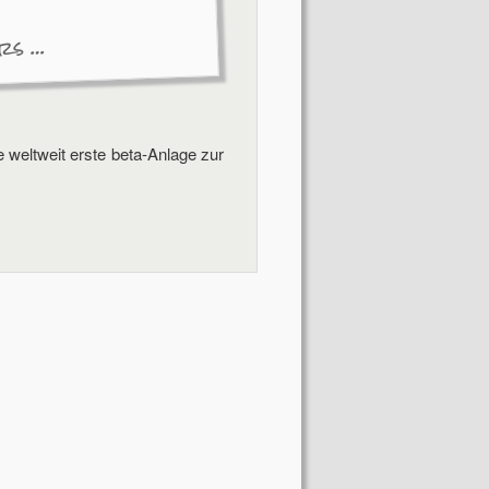
ers …
ie weltweit erste beta-Anlage zur