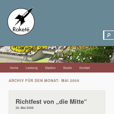
Hauptmenü
Home
Leistung
Stadion
Studio
Kontakt
Zum
Zum
Inhalt
sekundären
ARCHIV FÜR DEN MONAT:
MAI 2008
wechseln
Inhalt
Richtfest von „die Mitte“
wechseln
30. Mai 2008