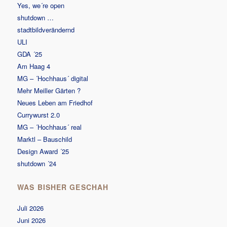
Yes, we´re open
shutdown …
stadtbildverändernd
ULI
GDA ´25
Am Haag 4
MG – ´Hochhaus´ digital
Mehr Meiller Gärten ?
Neues Leben am Friedhof
Currywurst 2.0
MG – ´Hochhaus´ real
Marktl – Bauschild
Design Award ´25
shutdown ´24
WAS BISHER GESCHAH
Juli 2026
Juni 2026