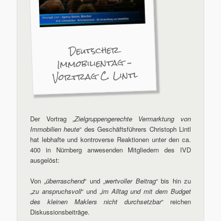
Deutscher
Immobilientag –
Vortrag C. Lintl
Der Vortrag „
Zielgruppengerechte Vermarktung von
Immobilien heute
“ des Geschäftsführers Christoph Lintl
hat lebhafte und kontroverse Reaktionen unter den ca.
400 in Nürnberg anwesenden Mitgliedern des IVD
ausgelöst:
Von „
überraschend
“ und „
wertvoller Beitrag
“ bis hin zu
„
zu anspruchsvoll
“ und „
im Alltag und mit dem Budget
des kleinen Maklers nicht durchsetzbar
“ reichen
Diskussionsbeiträge.