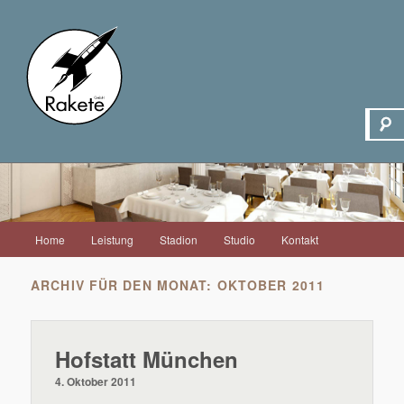
Hauptmenü
Home
Leistung
Stadion
Studio
Kontakt
Zum
Zum
Inhalt
sekundären
ARCHIV FÜR DEN MONAT:
OKTOBER 2011
wechseln
Inhalt
Hofstatt München
wechseln
4. Oktober 2011