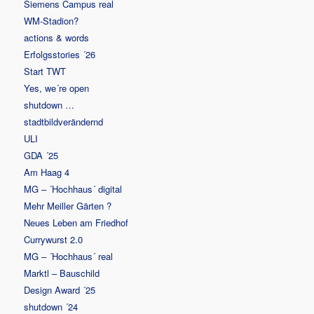
Siemens Campus real
WM-Stadion?
actions & words
Erfolgsstories ´26
Start TWT
Yes, we´re open
shutdown …
stadtbildverändernd
ULI
GDA ´25
Am Haag 4
MG – ´Hochhaus´ digital
Mehr Meiller Gärten ?
Neues Leben am Friedhof
Currywurst 2.0
MG – ´Hochhaus´ real
Marktl – Bauschild
Design Award ´25
shutdown ´24