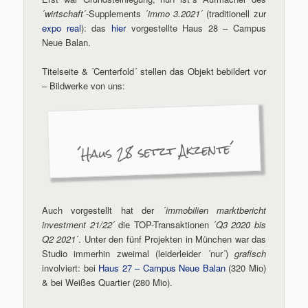
´
wirtschaft
´-Supplements ´
immo 3.2021
´ (traditionell zur
expo real
): das
hier
vorgestellte Haus 28 – Campus
Neue Balan.
Titelseite & ´Centerfold´ stellen das Objekt bebildert vor
– Bildwerke von uns:
´Haus 28 setzt Akzente´
Auch vorgestellt hat der ´
immobilien marktbericht
investment 21/22
´ die TOP-Transaktionen ´
Q3 2020 bis
Q2 2021
´. Unter den fünf Projekten in München war das
Studio immerhin zweimal (leiderleider ´nur´)
grafisch
involviert: bei
Haus 27 – Campus Neue Balan
(320 Mio)
& bei Weißes Quartier (280 Mio).