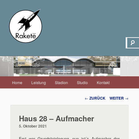
Hauptmenü
Home
Leistung
Stadion
Studio
Kontakt
Zum
Inhalt
Beitrags-
←
ZURÜCK
WEITER
→
Navigation
wechseln
Haus 28 – Aufmacher
5. Oktober 2021
Erst war Grundsteinlegung, nun ist´s Aufmacher des