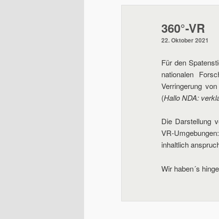
wechseln
360°-VR
22. Oktober 2021
Für den Spatensti
nationalen Forsc
Verringerung von
(
Hallo NDA: verkl
Die Darstellung 
VR-Umgebungen: 
inhaltlich anspru
Wir haben´s hinge