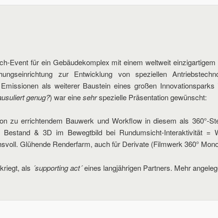
ch-Event für ein Gebäudekomplex mit einem weltweit einzigartigem
hungseinrichtung zur Entwicklung von speziellen Antriebstech
 Emissionen als weiterer Baustein eines großen Innovationspark
ausuliert genug?
) war eine
sehr
spezielle Präsentation gewünscht:
von zu errichtendem Bauwerk und Workflow in diesem als 360°-Ste
Bestand & 3D im Bewegtbild bei Rundumsicht-Interaktivität = 
chsvoll. Glühende Renderfarm, auch für Derivate (Filmwerk 360° Mono
kriegt, als
´supporting act´
eines langjährigen Partners. Mehr angeleg