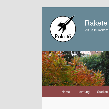
Raket
Visuelle Kommu
Hauptmenü
Home
Leistung
Stadion
Zum
Inhalt