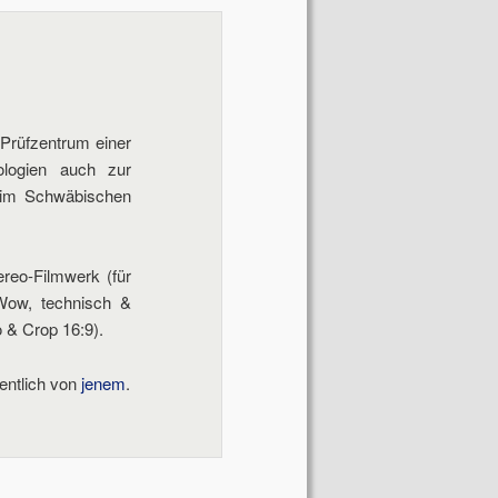
Navigation
 Prüfzentrum einer
nologien auch zur
s im Schwäbischen
reo-Filmwerk (für
Wow, technisch &
 & Crop 16:9).
entlich von
jenem
.