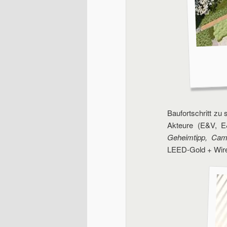
Baufortschritt zu
Akteure (E&V, E&
Geheimtipp, Camp
LEED-Gold + Wired