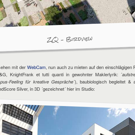
ZQ – Birdview
 sehen mit der
WebCam
, nun auch zu mieten auf den einschlägigen 
G, KnightFrank et tutti quanti in gewohnter Maklerlyrik: ´
aufstr
us-Feeling für kreative Gespräche
´), baubiologisch begleitet &
Score Silver, in 3D ´gezeichnet´ hier im Studio: