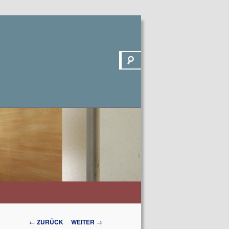
Suchen
Beitrags-
←
ZURÜCK
WEITER
→