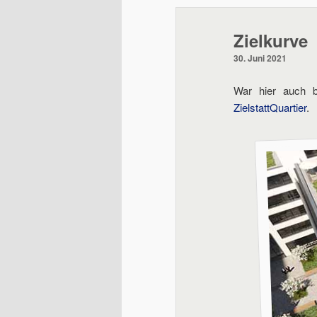
wechseln
Zielkurve
30. Juni 2021
War hier auch b
ZielstattQuartier
.