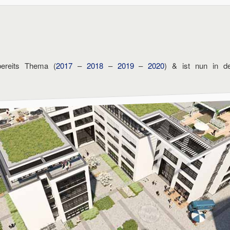
ereits Thema (
2017
–
2018
–
2019
–
2020
) & ist nun in de