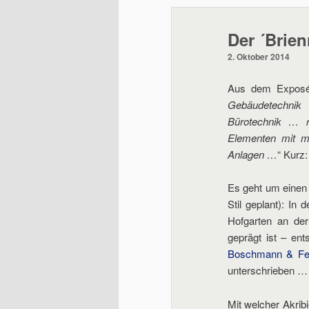
wechseln
Der ´Brien
2. Oktober 2014
Aus dem Exposé
Gebäudetechnik 
Bürotechnik … r
Elementen mit m
Anlagen …
“ Kurz:
Es geht um einen 
Stil geplant): In
Hofgarten an der
geprägt ist – en
Boschmann & Fe
unterschrieben …
Mit welcher Akrib