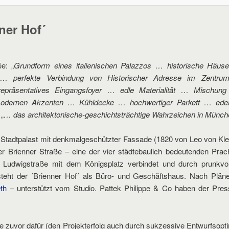
ner Hof´
e: „
Grundform eines italienischen Palazzos … historische Häus
… perfekte Verbindung von Historischer Adresse im Zentru
epräsentatives Eingangsfoyer … edle Materialität … Mischung
odernen Akzenten … Kühldecke … hochwertiger Parkett … edel
 „
… das architektonische-geschichtsträchtige Wahrzeichen in Münch
Stadtpalast mit denkmalgeschützter Fassade (1820 von Leo von Kle
 der Brienner Straße – eine der vier städtebaulich bedeutenden Prac
 Ludwigstraße mit dem Königsplatz verbindet und durch prunkvol
tsteht der ´Brienner Hof´ als Büro- und Geschäftshaus. Nach Pläne
th
– unterstützt vom Studio. Pattek Philippe & Co haben der Press
ie zuvor dafür (den Projekterfolg auch durch sukzessive Entwurfsopti