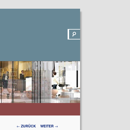
Suchen
Beitrags-
←
ZURÜCK
WEITER
→