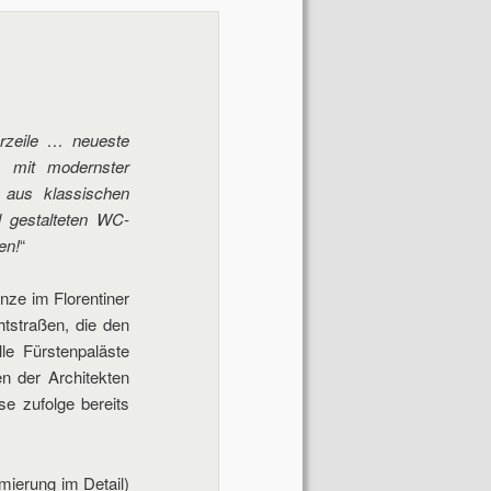
Navigation
erzeile … neueste
m mit modernster
 aus klassischen
 gestalteten WC-
en!
“
nze im Florentiner
htstraßen, die den
le Fürstenpaläste
n der Architekten
e zufolge bereits
mierung im Detail)