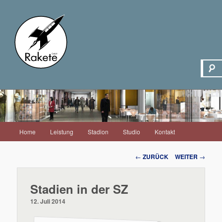
Hauptmenü
Home
Leistung
Stadion
Studio
Kontakt
Zum
Inhalt
Beitrags-
←
ZURÜCK
WEITER
→
Navigation
wechseln
Stadien in der SZ
12. Juli 2014