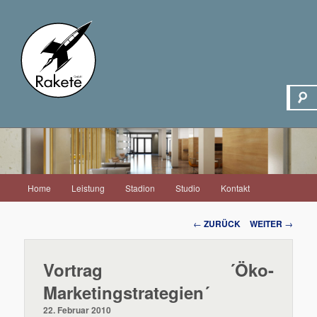
Hauptmenü
Home
Leistung
Stadion
Studio
Kontakt
Zum
Inhalt
Beitrags-
←
ZURÜCK
WEITER
→
Navigation
wechseln
Vortrag ´Öko-
Marketingstrategien´
22. Februar 2010