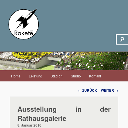
Hauptmenü
Home
Leistung
Stadion
Studio
Kontakt
Zum
Inhalt
Beitrags-
←
ZURÜCK
WEITER
→
Navigation
wechseln
Ausstellung in der
Rathausgalerie
8. Januar 2010