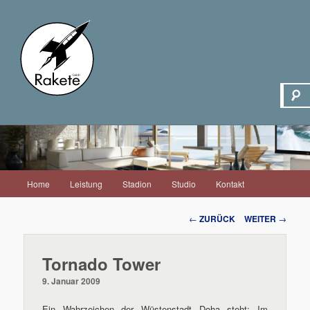
Hauptmenü
Home
Leistung
Stadion
Studio
Kontakt
Zum
Inhalt
Beitrags-
←
ZURÜCK
WEITER
→
Navigation
wechseln
Tornado Tower
9. Januar 2009
Ein Wahrzeichen der Wüstenstadt Doha steht: Im