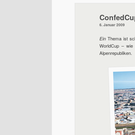
wechseln
ConfedCu
6. Januar 2009
Ein
Thema ist sch
WorldCup – wie 
Alpenrepubliken.