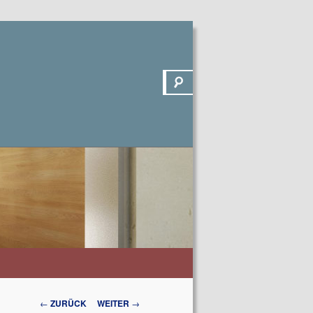
Suchen
Beitrags-
←
ZURÜCK
WEITER
→