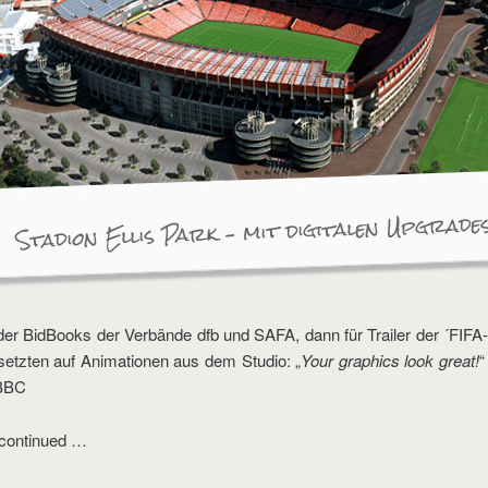
Stadion Ellis Park – mit digitalen Upgrade
 der BidBooks der Verbände dfb und SAFA, dann für Trailer der ´FIFA
etzten auf Animationen aus dem Studio: „
Your graphics look great!
“
 BBC
 continued …