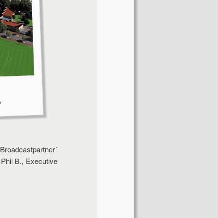
s
-Broadcastpartner´
 Phil B., Executive