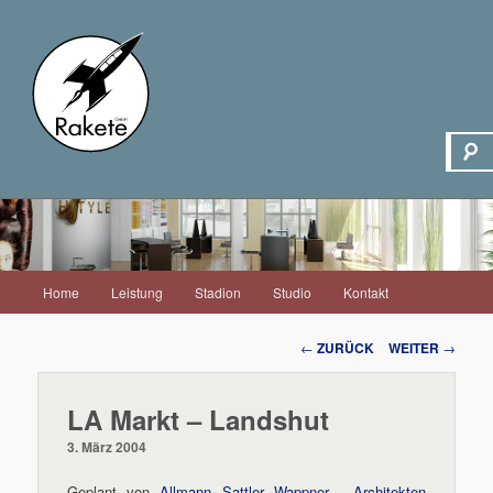
Hauptmenü
Home
Leistung
Stadion
Studio
Kontakt
Zum
Inhalt
Beitrags-
←
ZURÜCK
WEITER
→
Navigation
wechseln
LA Markt – Landshut
3. März 2004
Geplant von
Allmann Sattler Wappner . Architekten