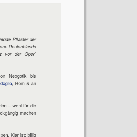
Navigation
uerste Pflaster der
ssen Deutschlands
tz vor der Oper
´
von Neogotik bis
doglio
, Rom & an
den – wohl für die
rückgängig machen
. Klar ist: billig