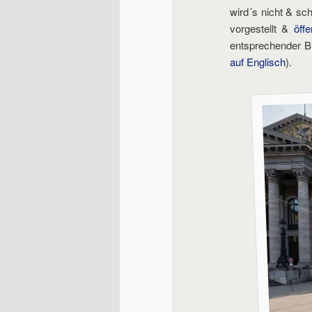
wird´s nicht & sc
vorgestellt &
öff
entsprechender 
auf Englisch
).