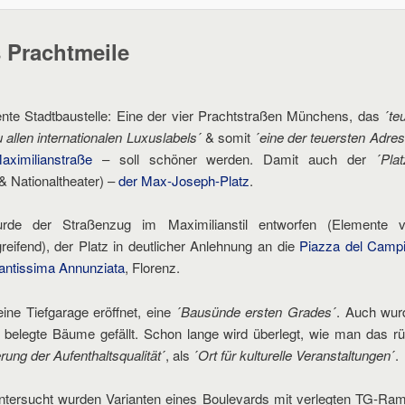
Prachtmeile
nte Stadtbaustelle: Eine der vier Prachtstraßen Münchens, das ´
te
 allen internationalen Luxuslabels
´ & somit ´
eine der teuersten Adre
aximilianstraße
– soll schöner werden. Damit auch der ´
Pla
& Nationaltheater) –
der Max-Joseph-Platz
.
rde der Straßenzug im Maximilianstil entworfen (Elemente 
eifend), der Platz in deutlicher Anlehnung an die
Piazza del Campi
Santissima Annunziata
, Florenz.
ine Tiefgarage eröffnet, eine ´
Bausünde ersten Grades
´. Auch wur
h belegte Bäume gefällt. Schon lange wird überlegt, wie man das 
rung der Aufenthaltsqualität
´, als ´
Ort für kulturelle Veranstaltungen
´.
tersucht wurden Varianten eines Boulevards mit verlegten TG-Rampen