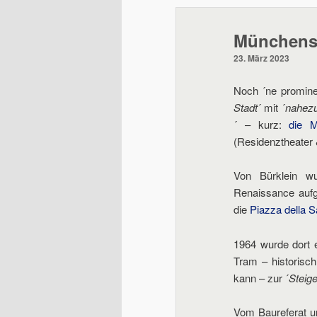
wechseln
Münchens 
23. März 2023
Noch ´ne promine
Stadt
´ mit ´
nahezu
´ – kurz:
die M
(Residenztheater 
Von Bürklein wu
Renaissance aufgr
die
Piazza della 
1964 wurde dort e
Tram – historisc
kann – zur ´
Steige
Vom Baureferat un