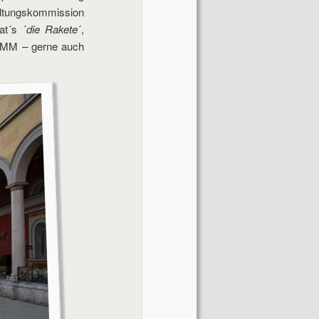
taltungskommission
at´s ´
die Rakete
´,
/MM – gerne auch