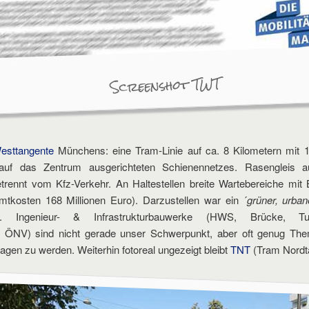
Screenshot TWT
esttangente
Münchens: eine Tram-Linie auf ca. 8 Kilometern mit 17
uf das Zentrum ausgerichteten Schienennetzes. Rasengleis au
trennt vom Kfz-Verkehr. An Haltestellen breite Wartebereiche mit
tkosten 168 Millionen Euro). Darzustellen war ein ´
grüner, urba
en. Ingenieur- & Infrastrukturbauwerke (HWS, Brücke, Tu
ÖNV) sind nicht gerade unser Schwerpunkt, aber oft genug The
lagen zu werden. Weiterhin fotoreal ungezeigt bleibt
TNT
(Tram Nordt