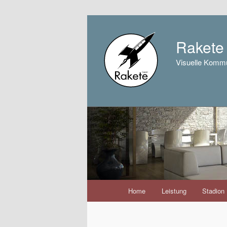
Raket
Visuelle Kommu
Hauptmenü
Home
Leistung
Stadion
Zum
Inhalt