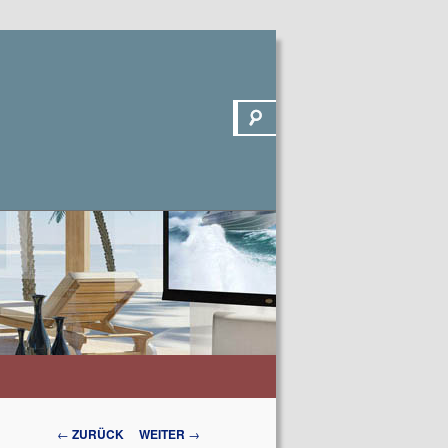
Suchen
Beitrags-
←
ZURÜCK
WEITER
→