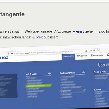
tangente
 an erst spät im Web über unsere
´Altprojekte´
–
einst
geheim, also hi
ar, inzwischen längst &
breit
publiziert: