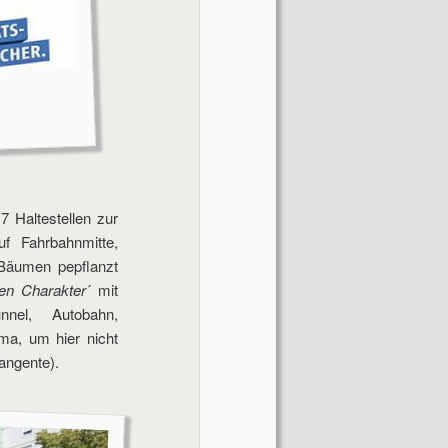
 Haltestellen zur
f Fahrbahnmitte,
 Bäumen pepflanzt
nen Charakter
´ mit
nnel, Autobahn,
ma, um hier nicht
angente).