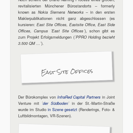
revitalisierten Münchener Bürostandorts – formerly
known as
Nokia Siemens Networks
– in den ersten
Maklerpublikationen nicht ganz abgeschlossen (es
kursieren:
East Site Offices, Eastsite Office, East Side
Offices, Campus ´East Site Offices´
), schon gibt es
zum Projekt Erfolgsmeldungen (´
PPRO Holding bezieht
3.500 QM …
´).
East Site Offices
Der Bürokomplex von
InfraRed Capital Partners
in Joint
Venture mit ´
der Südboden
´ in der St.-Martin-Straße
wurde im Studio
in Szene gesetzt
(Renderings, Foto- &
Luftbildmontagen, VR-Szenen).