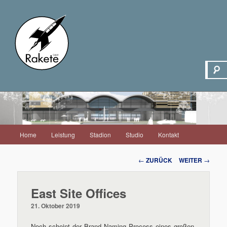
Hauptmenü
Home
Leistung
Stadion
Studio
Kontakt
Zum
Inhalt
Beitrags-
←
ZURÜCK
WEITER
→
Navigation
wechseln
East Site Offices
21. Oktober 2019
Noch scheint der Brand Naming Process eines großen,