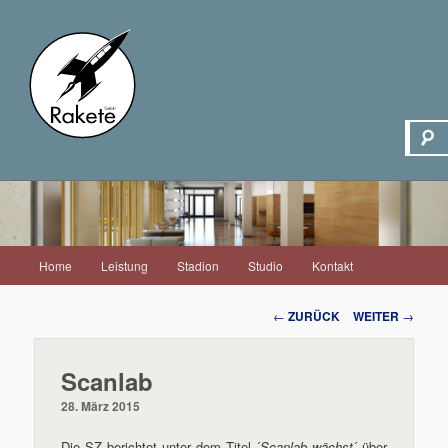
Hauptmenü
Home
Leistung
Stadion
Studio
Kontakt
Zum
Inhalt
Beitrags-
←
ZURÜCK
WEITER
→
Navigation
wechseln
Scanlab
28. März 2015
Die SZ berichtet unter dem Titel ´
Scanlab wächst
´ über