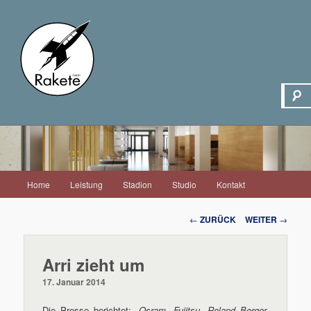
Hauptmenü
Home
Leistung
Stadion
Studio
Kontakt
Zum
Inhalt
Beitrags-
←
ZURÜCK
WEITER
→
Navigation
wechseln
Arri zieht um
17. Januar 2014
Die Presse berichtet: „
Osram, Fujitsu, Roland Berger,