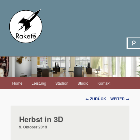
Hauptmenü
Home
Leistung
Stadion
Studio
Kontakt
Zum
Inhalt
Beitrags-
←
ZURÜCK
WEITER
→
Navigation
wechseln
Herbst in 3D
9. Oktober 2013