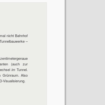
Navigation
mal nicht Bahnhof
n Tunnelbauwerke –
 zentimetergenaue
ianten (auch zur
wechsel
im
Tunnel.
m Grünraum. Also
D-Visualisierung.