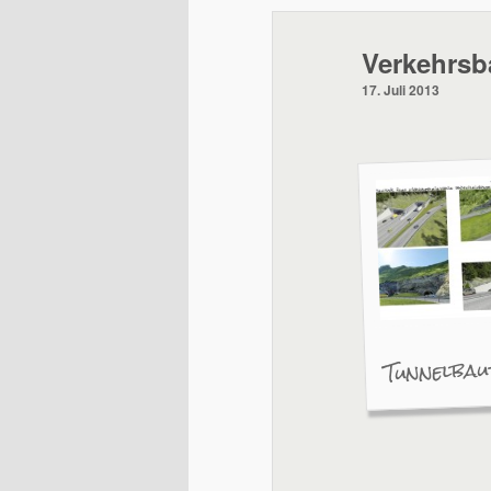
wechseln
Verkehrsb
17. Juli 2013
Tunnelbau