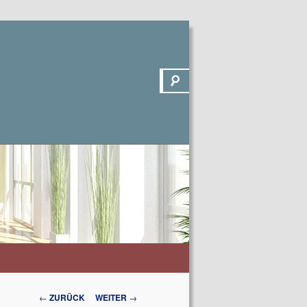
Suchen
Beitrags-
←
ZURÜCK
WEITER
→