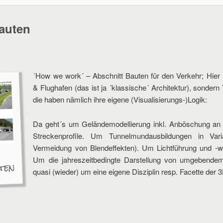
auten
´How we work´ – Abschnitt Bauten für den Verkehr; Hier 
& Flughafen (das ist ja ´klassische´ Architektur), sonder
die haben nämlich ihre eigene (Visualisierungs-)Logik:
Da geht´s um Geländemodellierung inkl. Anböschung an
Streckenprofile. Um Tunnelmundausbildungen in Var
Vermeidung von Blendeffekten). Um Lichtführung und -
Um die jahreszeitbedingte Darstellung von umgebende
ten
quasi (wieder) um eine eigene Disziplin resp. Facette der 3