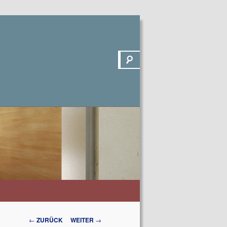
Suchen
Beitrags-
←
ZURÜCK
WEITER
→