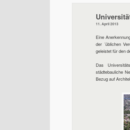
wechseln
Universit
11. April 2013
Eine Anerkennung
der ´üblichen Ve
geleistet für den 
Das Universitä
städtebauliche N
Bezug auf Architek