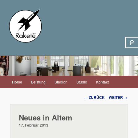
Hauptmenü
Home
Leistung
Stadion
Studio
Kontakt
Zum
Inhalt
Beitrags-
←
ZURÜCK
WEITER
→
Navigation
wechseln
Neues in Altem
17. Februar 2013