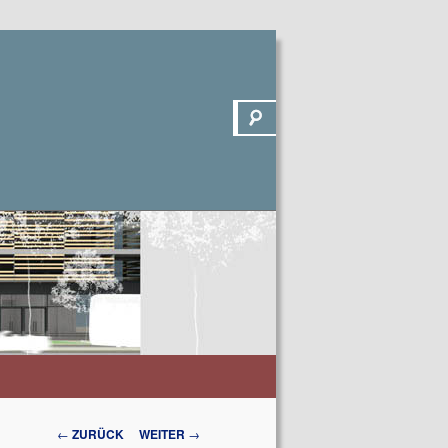
Suchen
Beitrags-
←
ZURÜCK
WEITER
→