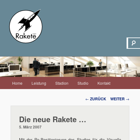
Hauptmenü
Home
Leistung
Stadion
Studio
Kontakt
Zum
Inhalt
Beitrags-
←
ZURÜCK
WEITER
→
Navigation
wechseln
Die neue Rakete …
5. März 2007
Mit der Re-Positionierung des Studios für die
Visuelle