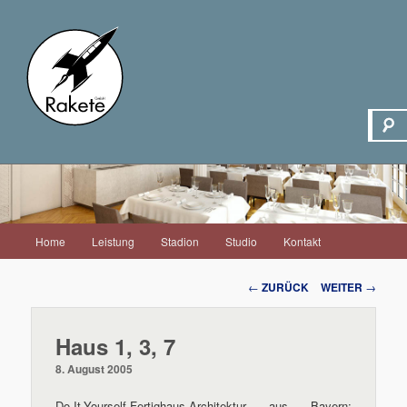
Hauptmenü
Home
Leistung
Stadion
Studio
Kontakt
Zum
Inhalt
Beitrags-
←
ZURÜCK
WEITER
→
Navigation
wechseln
Haus 1, 3, 7
8. August 2005
Do-It-Yourself-Fertighaus-Architektur aus Bayern: