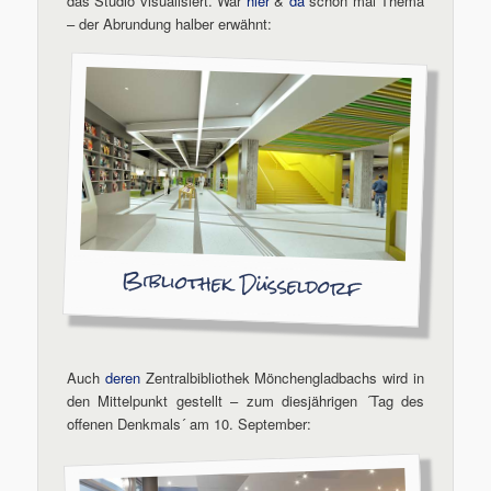
das Studio visualisiert. War
hier
&
da
schon mal Thema
– der Abrundung halber erwähnt:
Bibliothek Düsseldorf
Auch
deren
Zentralbibliothek Mönchengladbachs wird in
den Mittelpunkt gestellt – zum diesjährigen ´Tag des
offenen Denkmals´ am 10. September: