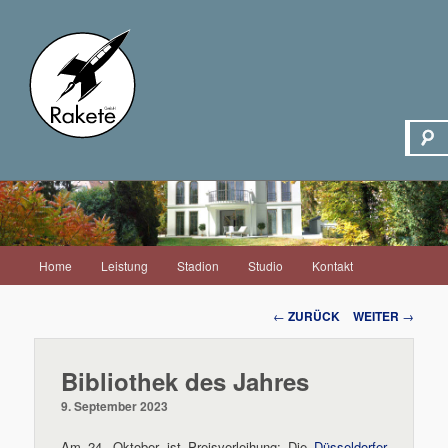
Hauptmenü
Home
Leistung
Stadion
Studio
Kontakt
Zum
Inhalt
Beitrags-
←
ZURÜCK
WEITER
→
Navigation
wechseln
Bibliothek des Jahres
9. September 2023
Am 24. Oktober ist Preisverleihung: Die
Düsseldorfer