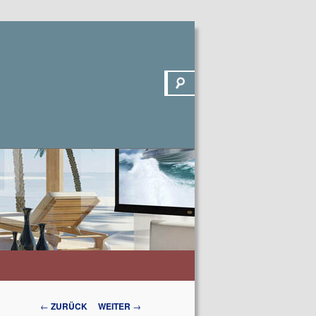
Suchen
Beitrags-
←
ZURÜCK
WEITER
→