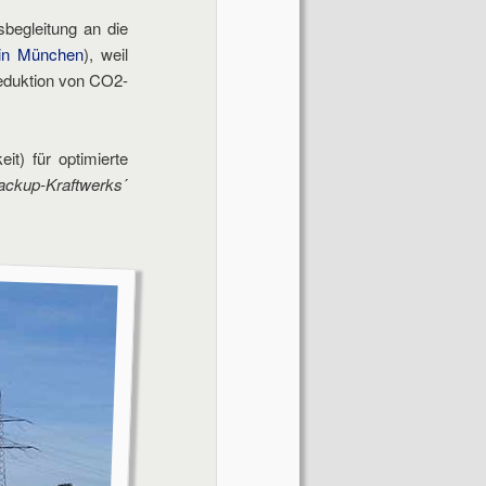
sbegleitung an die
 in München
), weil
Reduktion von CO2-
t) für optimierte
ackup-Kraftwerks
´