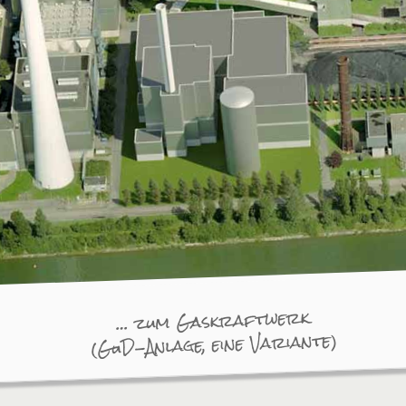
… zum Gaskraftwerk
(GuD-Anlage, eine Variante)