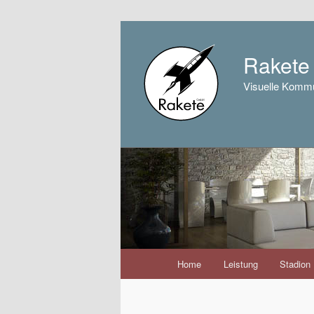
Raket
Visuelle Kommu
Hauptmenü
Home
Leistung
Stadion
Zum
Inhalt