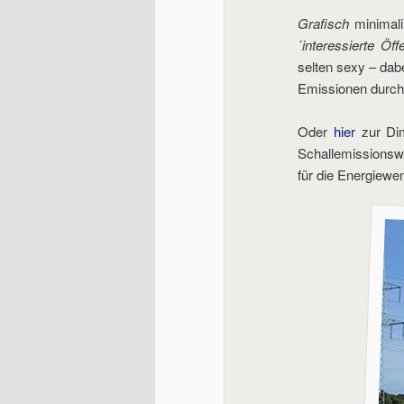
Grafisch
minimalin
´
interessierte Öffe
selten sexy – dab
Emissionen durch k
Oder
hier
zur Dim
Schallemissionsw
für die Energiewe