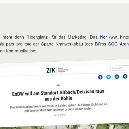
et mehr denn ´Hochglanz´ für das Marketing. Das
hier
(ww. hint
 als pars pro toto der Sparte Kraftwerksbau (des Büros
SCG Archi
llen Kommunikation: