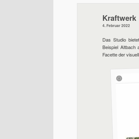
wechseln
Kraftwerk
4. Februar 2022
Das Studio biet
Beispiel Altbach
Facette der visue