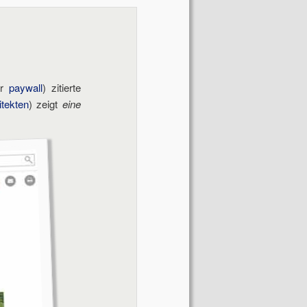
Navigation
er
paywall
) zitierte
tekten
) zeigt
eine