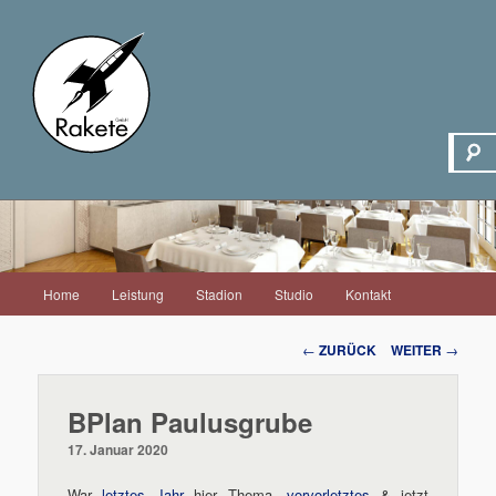
Hauptmenü
Home
Leistung
Stadion
Studio
Kontakt
Zum
Inhalt
Beitrags-
←
ZURÜCK
WEITER
→
Navigation
wechseln
BPlan Paulusgrube
17. Januar 2020
War
letztes Jahr
hier Thema,
vorvorletztes
& jetzt