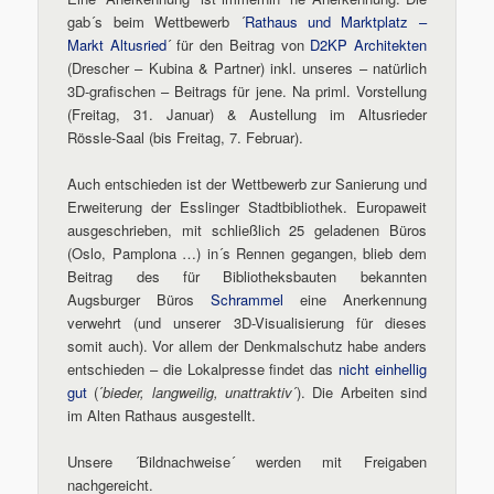
gab´s beim Wettbewerb ´
Rathaus und Marktplatz –
Markt Altusried
´ für den Beitrag von
D2KP Architekten
(Drescher – Kubina & Partner) inkl. unseres – natürlich
3D-grafischen – Beitrags für jene. Na priml. Vorstellung
(Freitag, 31. Januar) & Austellung im Altusrieder
Rössle-Saal (bis Freitag, 7. Februar).
Auch entschieden ist der Wettbewerb zur Sanierung und
Erweiterung der Esslinger Stadtbibliothek. Europaweit
ausgeschrieben, mit schließlich 25 geladenen Büros
(Oslo, Pamplona …) in´s Rennen gegangen, blieb dem
Beitrag des für Bibliotheksbauten bekannten
Augsburger Büros
Schrammel
eine Anerkennung
verwehrt (und unserer 3D-Visualisierung für dieses
somit auch). Vor allem der Denkmalschutz habe anders
entschieden – die Lokalpresse findet das
nicht einhellig
gut
(´
bieder, langweilig, unattraktiv
´). Die Arbeiten sind
im Alten Rathaus ausgestellt.
Unsere ´Bildnachweise´ werden mit Freigaben
nachgereicht.