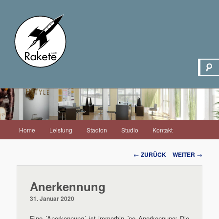
Hauptmenü
Home
Leistung
Stadion
Studio
Kontakt
Zum
Inhalt
Beitrags-
←
ZURÜCK
WEITER
→
Navigation
wechseln
Anerkennung
31. Januar 2020
Eine ´Anerkennung´ ist immerhin ´ne Anerkennung: Die