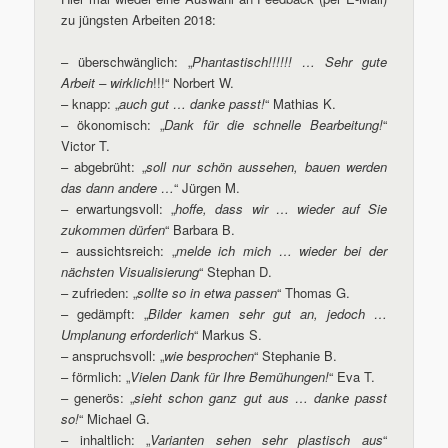
zu jüngsten Arbeiten 2018:
– überschwänglich: „
Phantastisch!!!!!! … Sehr gute
Arbeit – wirklich
!!!“ Norbert W.
– knapp: „
auch gut … danke passt!
“ Mathias K.
– ökonomisch: „
Dank für die schnelle Bearbeitung!
“
Victor T.
– abgebrüht: „
soll nur schön aussehen, bauen werden
das dann andere …
“ Jürgen M.
– erwartungsvoll: „
hoffe, dass wir … wieder auf Sie
zukommen dürfen
“ Barbara B.
– aussichtsreich: „
melde ich mich … wieder bei der
nächsten Visualisierung
“ Stephan D.
– zufrieden: „
sollte so in etwa passen
“ Thomas G.
– gedämpft: „
Bilder kamen sehr gut an, jedoch …
Umplanung erforderlich
“ Markus S.
– anspruchsvoll: „
wie besprochen
“ Stephanie B.
– förmlich: „
Vielen Dank für Ihre Bemühungen!
“ Eva T.
– generös: „
sieht schon ganz gut aus … danke passt
so!
“ Michael G.
– inhaltlich: „
Varianten sehen sehr plastisch aus
“