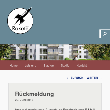
Hauptmenü
Home
Leistung
Stadion
Studio
Kontakt
Zum
Inhalt
Beitrags-
←
ZURÜCK
WEITER
→
Navigation
wechseln
Rückmeldung
29. Juni 2018
Hier mal wieder eine Auswahl an Feedback (per E-Mail)