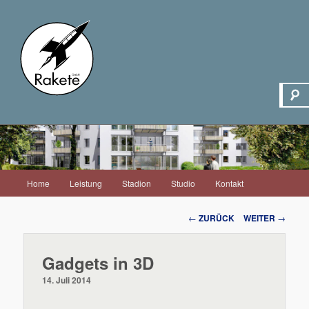
Hauptmenü
Home
Leistung
Stadion
Studio
Kontakt
Zum
Inhalt
Beitrags-
←
ZURÜCK
WEITER
→
Navigation
wechseln
Gadgets in 3D
14. Juli 2014