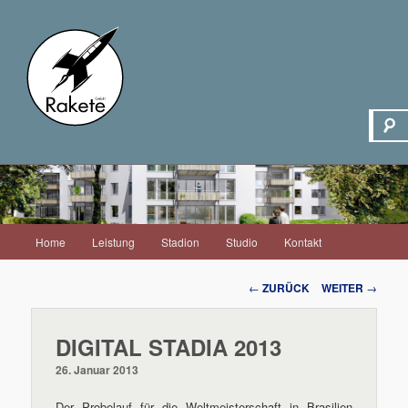
Hauptmenü
Home
Leistung
Stadion
Studio
Kontakt
Zum
Inhalt
Beitrags-
←
ZURÜCK
WEITER
→
Navigation
wechseln
DIGITAL STADIA 2013
26. Januar 2013
Der Probelauf für die Weltmeisterschaft in Brasilien