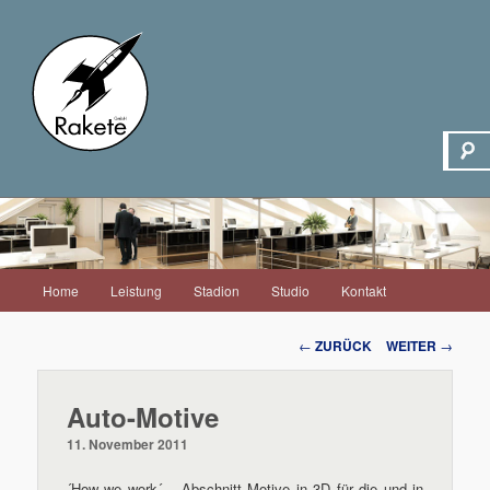
Hauptmenü
Home
Leistung
Stadion
Studio
Kontakt
Zum
Inhalt
Beitrags-
←
ZURÜCK
WEITER
→
Navigation
wechseln
Auto-Motive
11. November 2011
´How we work´ – Abschnitt Motive in 3D für die und in