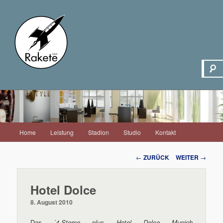
Hauptmenü
Home
Leistung
Stadion
Studio
Kontakt
Zum
Inhalt
Beitrags-
←
ZURÜCK
WEITER
→
Navigation
wechseln
Hotel Dolce
8. August 2010
Das ´
4-Sterne plus Hotel Dolce Munich