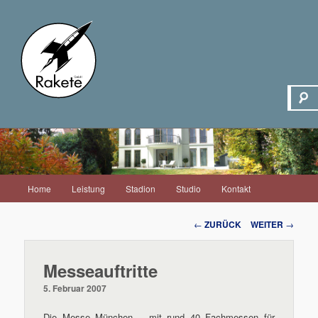
Hauptmenü
Home
Leistung
Stadion
Studio
Kontakt
Zum
Inhalt
Beitrags-
←
ZURÜCK
WEITER
→
Navigation
wechseln
Messeauftritte
5. Februar 2007
Die Messe München – mit rund 40 Fachmessen für