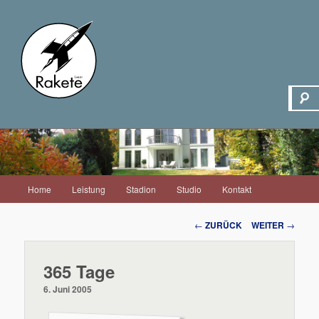
Hauptmenü
Home
Leistung
Stadion
Studio
Kontakt
Zum
Inhalt
Beitrags-
←
ZURÜCK
WEITER
→
Navigation
wechseln
365 Tage
6. Juni 2005