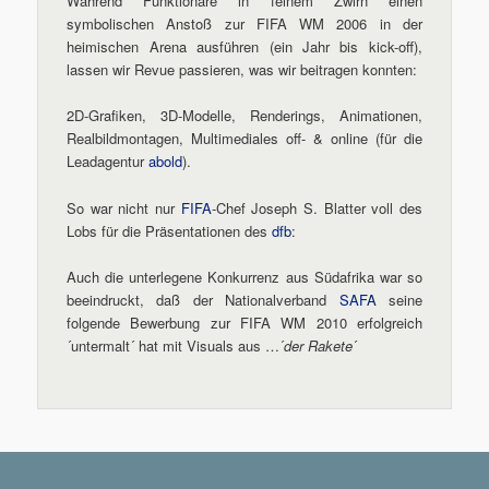
Während Funktionäre in feinem Zwirn einen
symbolischen Anstoß zur FIFA WM 2006 in der
heimischen Arena ausführen (ein Jahr bis kick-off),
lassen wir Revue passieren, was wir beitragen konnten:
2D-Grafiken, 3D-Modelle, Renderings, Animationen,
Realbildmontagen, Multimediales off- & online (für die
Leadagentur
abold
).
So war nicht nur
FIFA
-Chef Joseph S. Blatter voll des
Lobs für die Präsentationen des
dfb
:
Auch die unterlegene Konkurrenz aus Südafrika war so
beeindruckt, daß der Nationalverband
SAFA
seine
folgende Bewerbung zur FIFA WM 2010 erfolgreich
´untermalt´ hat mit Visuals aus …´
der Rakete
´