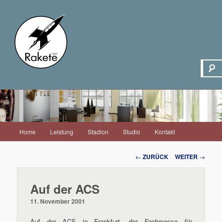
Hauptmenü
Home
Leistung
Stadion
Studio
Kontakt
Zum
Inhalt
Beitrags-
←
ZURÜCK
WEITER
→
Navigation
wechseln
Auf der ACS
11. November 2001
Auf der ACS in Frankfurt, der
Fachmesse für