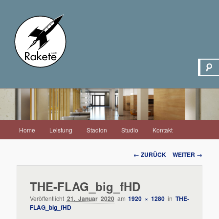
Hauptmenü
Home
Leistung
Stadion
Studio
Kontakt
Zum
Inhalt
Bilder-
← ZURÜCK
WEITER →
Navigation
wechseln
THE-FLAG_big_fHD
Veröffentlicht
21. Januar 2020
am
1920 × 1280
in
THE-
FLAG_big_fHD